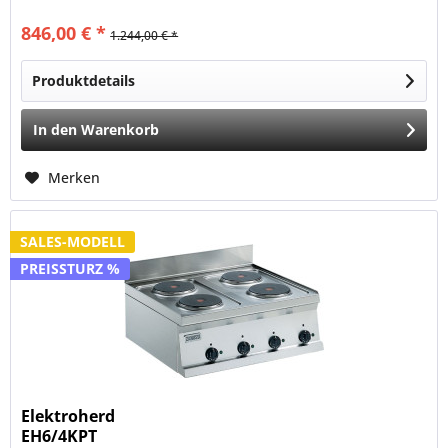
846,00 € *
1.244,00 € *
Produktdetails
In den
Warenkorb
Merken
SALES-MODELL
PREISSTURZ %
Elektroherd
EH6/4KPT