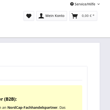
Service/Hilfe
Mein Konto
0,00 € *
r (B2B):
ch an
NordCap-Fachhandelspartner
. Das