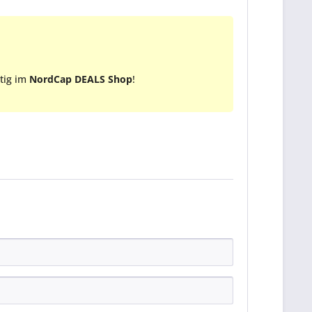
tig im
NordCap DEALS Shop
!