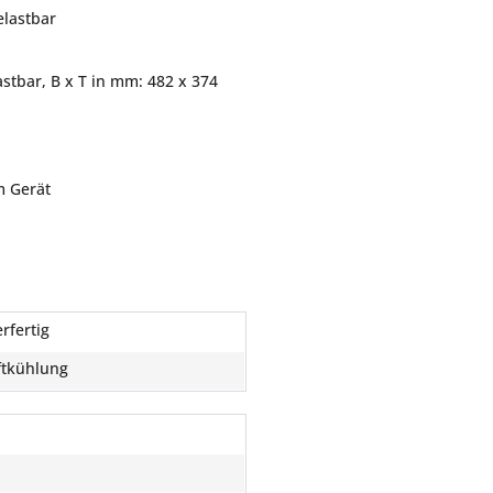
elastbar
lastbar, B x T in mm: 482 x 374
m Gerät
rfertig
tkühlung