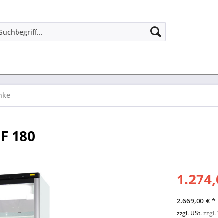
nke
F 180
1.274,
2.669,00 € *
zzgl. USt.
zzgl