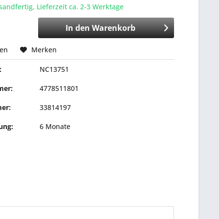
sandfertig, Lieferzeit ca. 2-3 Werktage
In den
Warenkorb
hen
Merken
:
NC13751
mer:
4778511801
er:
33814197
ung:
6 Monate